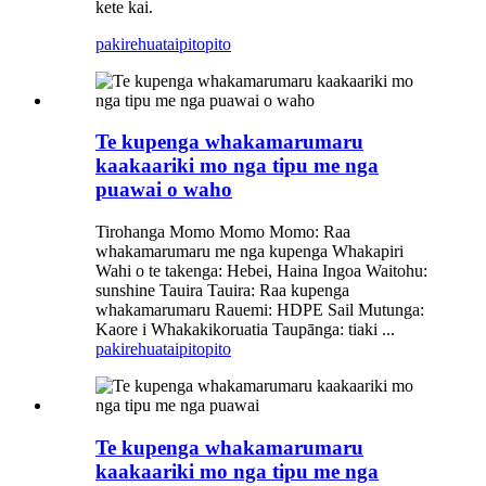
kete kai.
pakirehua
taipitopito
Te kupenga whakamarumaru
kaakaariki mo nga tipu me nga
puawai o waho
Tirohanga Momo Momo Momo: Raa
whakamarumaru me nga kupenga Whakapiri
Wahi o te takenga: Hebei, Haina Ingoa Waitohu:
sunshine Tauira Tauira: Raa kupenga
whakamarumaru Rauemi: HDPE Sail Mutunga:
Kaore i Whakakikoruatia Taupānga: tiaki ...
pakirehua
taipitopito
Te kupenga whakamarumaru
kaakaariki mo nga tipu me nga