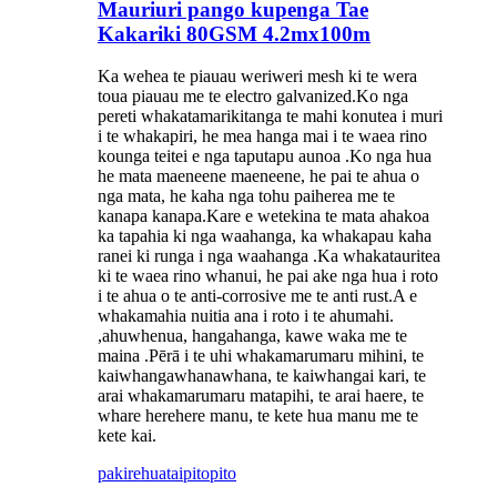
Mauriuri pango kupenga Tae
Kakariki 80GSM 4.2mx100m
Ka wehea te piauau weriweri mesh ki te wera
toua piauau me te electro galvanized.Ko nga
pereti whakatamarikitanga te mahi konutea i muri
i te whakapiri, he mea hanga mai i te waea rino
kounga teitei e nga taputapu aunoa .Ko nga hua
he mata maeneene maeneene, he pai te ahua o
nga mata, he kaha nga tohu paiherea me te
kanapa kanapa.Kare e wetekina te mata ahakoa
ka tapahia ki nga waahanga, ka whakapau kaha
ranei ki runga i nga waahanga .Ka whakatauritea
ki te waea rino whanui, he pai ake nga hua i roto
i te ahua o te anti-corrosive me te anti rust.A e
whakamahia nuitia ana i roto i te ahumahi.
,ahuwhenua, hangahanga, kawe waka me te
maina .Pērā i te uhi whakamarumaru mihini, te
kaiwhangawhanawhana, te kaiwhangai kari, te
arai whakamarumaru matapihi, te arai haere, te
whare herehere manu, te kete hua manu me te
kete kai.
pakirehua
taipitopito