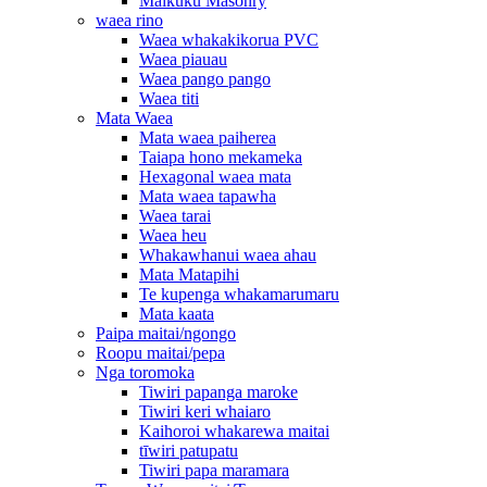
Maikuku Masonry
waea rino
Waea whakakikorua PVC
Waea piauau
Waea pango pango
Waea titi
Mata Waea
Mata waea paiherea
Taiapa hono mekameka
Hexagonal waea mata
Mata waea tapawha
Waea tarai
Waea heu
Whakawhanui waea ahau
Mata Matapihi
Te kupenga whakamarumaru
Mata kaata
Paipa maitai/ngongo
Roopu maitai/pepa
Nga toromoka
Tiwiri papanga maroke
Tiwiri keri whaiaro
Kaihoroi whakarewa maitai
tīwiri patupatu
Tiwiri papa maramara