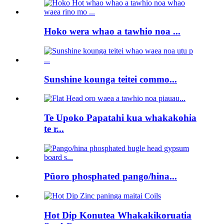
Hoko wera whao a tawhio noa ...
Sunshine kounga teitei commo...
Te Upoko Papatahi kua whakakohia
te r...
Pūoro phosphated pango/hina...
Hot Dip Konutea Whakakikoruatia