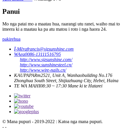
Panui
Mo nga patai mo a maatau hua, raarangi utu ranei, waiho mai to
imeera ki a maatau ka pa atu matou i roto i nga haora 24.
pakirehua
Ī-Mēra
francis@sjzsunshine.com
WAea
0086-13111516795
http://www.sjzsunshine.com/
http://www.sunshinesteel.cn/
http://www.wire-nails.cn/
KAUPAPA
Rm2521, Unit A, Wanhaobuilding No.176
Zhonghua South Street, Shijiazhuang City, Hebei, Haina
TE WA MAHI
08:30 ~ 17:30 Mane ki te Hatarei
© Mana pupuri - 2019-2022 : Katoa nga mana pupuri.
- -