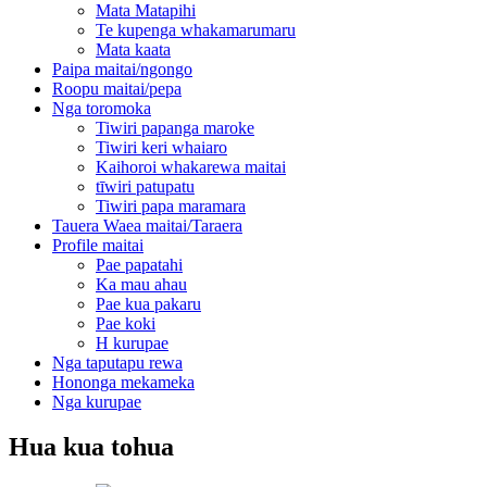
Mata Matapihi
Te kupenga whakamarumaru
Mata kaata
Paipa maitai/ngongo
Roopu maitai/pepa
Nga toromoka
Tiwiri papanga maroke
Tiwiri keri whaiaro
Kaihoroi whakarewa maitai
tīwiri patupatu
Tiwiri papa maramara
Tauera Waea maitai/Taraera
Profile maitai
Pae papatahi
Ka mau ahau
Pae kua pakaru
Pae koki
H kurupae
Nga taputapu rewa
Hononga mekameka
Nga kurupae
Hua kua tohua