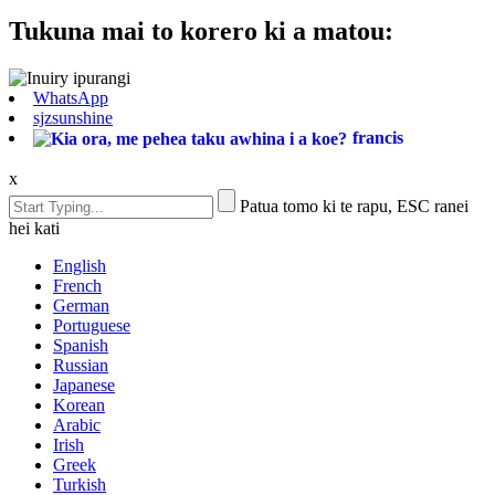
Tukuna mai to korero ki a matou:
WhatsApp
sjzsunshine
francis
x
Patua tomo ki te rapu, ESC ranei
hei kati
English
French
German
Portuguese
Spanish
Russian
Japanese
Korean
Arabic
Irish
Greek
Turkish