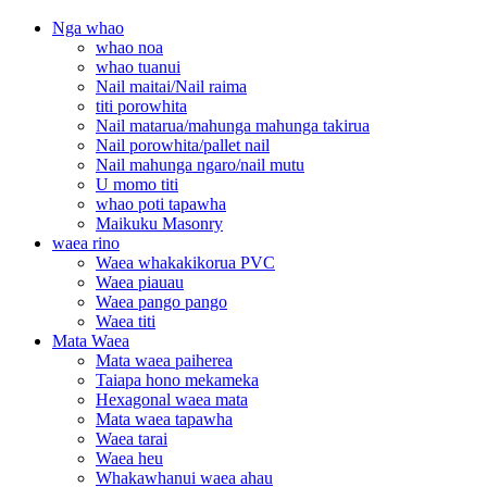
Nga whao
whao noa
whao tuanui
Nail maitai/Nail raima
titi porowhita
Nail matarua/mahunga mahunga takirua
Nail porowhita/pallet nail
Nail mahunga ngaro/nail mutu
U momo titi
whao poti tapawha
Maikuku Masonry
waea rino
Waea whakakikorua PVC
Waea piauau
Waea pango pango
Waea titi
Mata Waea
Mata waea paiherea
Taiapa hono mekameka
Hexagonal waea mata
Mata waea tapawha
Waea tarai
Waea heu
Whakawhanui waea ahau