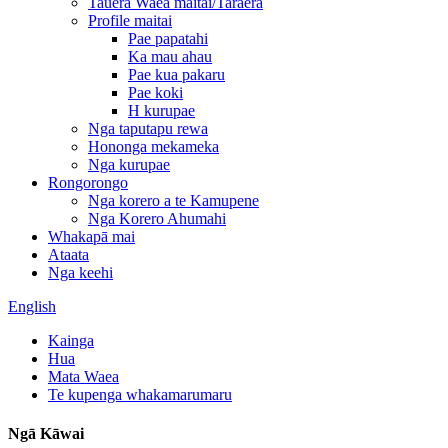
Tauera Waea maitai/Taraera
Profile maitai
Pae papatahi
Ka mau ahau
Pae kua pakaru
Pae koki
H kurupae
Nga taputapu rewa
Hononga mekameka
Nga kurupae
Rongorongo
Nga korero a te Kamupene
Nga Korero Ahumahi
Whakapā mai
Ataata
Nga keehi
English
Kainga
Hua
Mata Waea
Te kupenga whakamarumaru
Ngā Kāwai