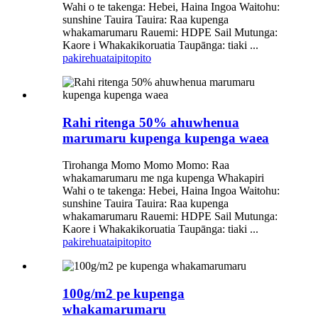
Wahi o te takenga: Hebei, Haina Ingoa Waitohu:
sunshine Tauira Tauira: Raa kupenga
whakamarumaru Rauemi: HDPE Sail Mutunga:
Kaore i Whakakikoruatia Taupānga: tiaki ...
pakirehua
taipitopito
Rahi ritenga 50% ahuwhenua
marumaru kupenga kupenga waea
Tirohanga Momo Momo Momo: Raa
whakamarumaru me nga kupenga Whakapiri
Wahi o te takenga: Hebei, Haina Ingoa Waitohu:
sunshine Tauira Tauira: Raa kupenga
whakamarumaru Rauemi: HDPE Sail Mutunga:
Kaore i Whakakikoruatia Taupānga: tiaki ...
pakirehua
taipitopito
100g/m2 pe kupenga
whakamarumaru