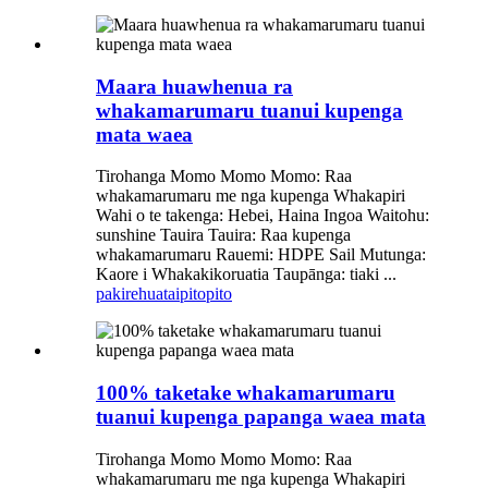
Maara huawhenua ra
whakamarumaru tuanui kupenga
mata waea
Tirohanga Momo Momo Momo: Raa
whakamarumaru me nga kupenga Whakapiri
Wahi o te takenga: Hebei, Haina Ingoa Waitohu:
sunshine Tauira Tauira: Raa kupenga
whakamarumaru Rauemi: HDPE Sail Mutunga:
Kaore i Whakakikoruatia Taupānga: tiaki ...
pakirehua
taipitopito
100% taketake whakamarumaru
tuanui kupenga papanga waea mata
Tirohanga Momo Momo Momo: Raa
whakamarumaru me nga kupenga Whakapiri