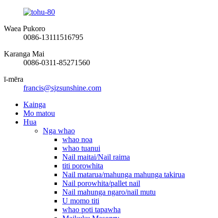
Waea Pukoro
0086-13111516795
Karanga Mai
0086-0311-85271560
ī-mēra
francis@sjzsunshine.com
Kainga
Mo matou
Hua
Nga whao
whao noa
whao tuanui
Nail maitai/Nail raima
titi porowhita
Nail matarua/mahunga mahunga takirua
Nail porowhita/pallet nail
Nail mahunga ngaro/nail mutu
U momo titi
whao poti tapawha