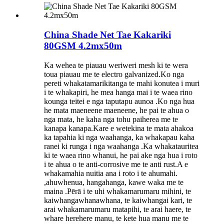
China Shade Net Tae Kakariki
80GSM 4.2mx50m
Ka wehea te piauau weriweri mesh ki te wera
toua piauau me te electro galvanized.Ko nga
pereti whakatamarikitanga te mahi konutea i muri
i te whakapiri, he mea hanga mai i te waea rino
kounga teitei e nga taputapu aunoa .Ko nga hua
he mata maeneene maeneene, he pai te ahua o
nga mata, he kaha nga tohu paiherea me te
kanapa kanapa.Kare e wetekina te mata ahakoa
ka tapahia ki nga waahanga, ka whakapau kaha
ranei ki runga i nga waahanga .Ka whakatauritea
ki te waea rino whanui, he pai ake nga hua i roto
i te ahua o te anti-corrosive me te anti rust.A e
whakamahia nuitia ana i roto i te ahumahi.
,ahuwhenua, hangahanga, kawe waka me te
maina .Pērā i te uhi whakamarumaru mihini, te
kaiwhangawhanawhana, te kaiwhangai kari, te
arai whakamarumaru matapihi, te arai haere, te
whare herehere manu, te kete hua manu me te