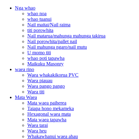
Nga whao
whao noa
whao tuanui
Nail maitai/Nail raima
titi porowhita
Nail matarua/mahunga mahunga takirua
Nail porowhita/pallet nail
Nail mahunga ngaro/nail mutu
U momo titi
whao poti tapawha
Maikuku Masonry
waea rino
Waea whakakikorua PVC
Waea piauau
Waea pango pango
Waea titi
Mata Waea
Mata waea paiherea
Taiapa hono mekameka
Hexagonal waea mata
Mata waea tapawha
Waea tarai
Waea heu
Whakawhanui waea ahau