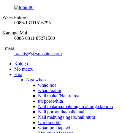
Waea Pukoro
0086-13111516795
Karanga Mai
0086-0311-85271560
ī-mēra
francis@sjzsunshine.com
Kainga
Mo matou
Hua
Nga whao
whao noa
whao tuanui
Nail maitai/Nail raima
titi porowhita
Nail matarua/mahunga mahunga takirua
Nail porowhita/pallet nail
Nail mahunga ngaro/nail mutu
U momo titi
whao poti tapawha