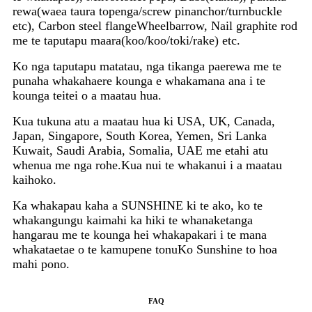
rewa(waea taura topenga/screw pinanchor/turnbuckle
etc), Carbon steel flangeWheelbarrow, Nail graphite rod
me te taputapu maara(koo/koo/toki/rake) etc.
Ko nga taputapu matatau, nga tikanga paerewa me te
punaha whakahaere kounga e whakamana ana i te
kounga teitei o a maatau hua.
Kua tukuna atu a maatau hua ki USA, UK, Canada,
Japan, Singapore, South Korea, Yemen, Sri Lanka
Kuwait, Saudi Arabia, Somalia, UAE me etahi atu
whenua me nga rohe.Kua nui te whakanui i a maatau
kaihoko.
Ka whakapau kaha a SUNSHINE ki te ako, ko te
whakangungu kaimahi ka hiki te whanaketanga
hangarau me te kounga hei whakapakari i te mana
whakataetae o te kamupene tonuKo Sunshine to hoa
mahi pono.
FAQ