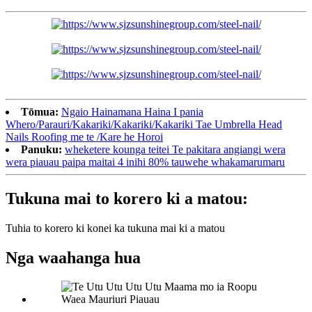
Tōmua:
Ngaio Hainamana Haina I pania
Whero/Parauri/Kakariki/Kakariki/Kakariki Tae Umbrella Head
Nails Roofing me te /Kare he Horoi
Panuku:
wheketere kounga teitei Te pakitara angiangi wera
wera piauau paipa maitai 4 inihi 80% tauwehe whakamarumaru
Tukuna mai to korero ki a matou:
Tuhia to korero ki konei ka tukuna mai ki a matou
Nga waahanga hua