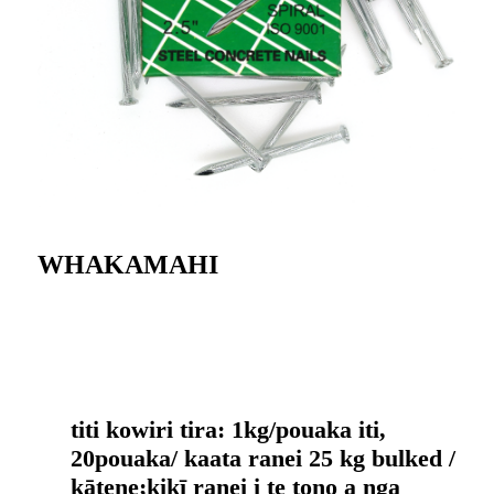
WHAKAMAHI
titi kowiri tira: 1kg/pouaka iti,
20pouaka/ kaata ranei 25 kg bulked /
kātene;kikī ranei i te tono a nga