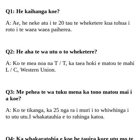
Q1: He kaihanga koe?
A: Ae, he neke atu i te 20 tau te wheketere kua tohua i
roto i te waea waea paiherea.
Q2: He aha te wa utu o to wheketere?
A: Ko te mea noa na T / T, ka taea hoki e matou te mahi
L / C, Western Union.
Q3: Me pehea te wa tuku mena ka tono matou mai i
a koe?
A: Ko te tikanga, ka 25 nga ra i muri i to whiwhinga i
to utu utu.I whakatauhia e to rahinga katoa.
Q4: Ka whakaratohia e koe he tauira kore utu mo te