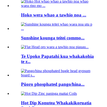
Hoko wera whao a tawhio noa ...
Sunshine kounga teitei commo...
Te Upoko Papatahi kua whakakohia
te r...
Pūoro phosphated pango/hina...
Hot Dip Konutea Whakakikoruatia