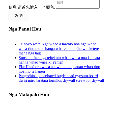
信息
请首先输入一个颜色.
发送
Nga Panui Hou
Te hoko wera Nga whao a tawhio noa nga whao
waea rino mo te hanga whare rakau (he wheketere
maha nga tau)
Sunshine kounga teitei utu whao waea noa ia kaata
hanga whao waea ki Yemen
Flat Head oro waea a tawhio noa piauau whao rino
noa mo te hanga
Pango/hina phosphated bugle head gypsum board
tīwiri miro taratara tornillos drywall screw for drywall
Nga Matapaki Hou