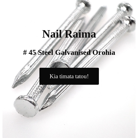
Nail Raima
# 45 Steel Galvanised Orohia
Kia timata tatou!