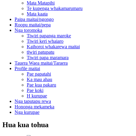
Mata Matapihi
Te kupenga whakamarumaru
Mata kaata
Paipa maitai/ngongo
Roopu maitai/pepa
Nga toromoka
Tiwiri papanga maroke
Tiwiri keri whaiaro
Kaihoroi whakarewa maitai
tīwiri patupatu
Tiwiri papa maramara
Tauera Waea maitai/Taraera
Profile maitai
Pae papatahi
Ka mau ahau
Pae kua pakaru
Pae koki
H kurupae
Nga taputapu rewa
Hononga mekameka
Nga kurupae
Hua kua tohua