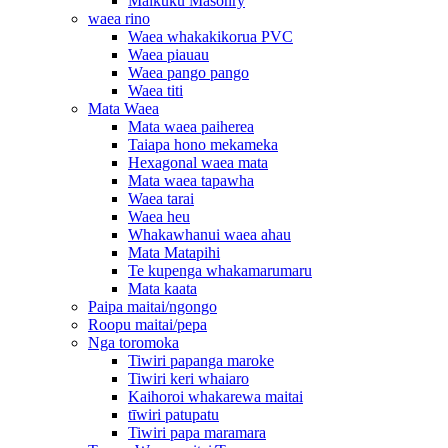
Maikuku Masonry
waea rino
Waea whakakikorua PVC
Waea piauau
Waea pango pango
Waea titi
Mata Waea
Mata waea paiherea
Taiapa hono mekameka
Hexagonal waea mata
Mata waea tapawha
Waea tarai
Waea heu
Whakawhanui waea ahau
Mata Matapihi
Te kupenga whakamarumaru
Mata kaata
Paipa maitai/ngongo
Roopu maitai/pepa
Nga toromoka
Tiwiri papanga maroke
Tiwiri keri whaiaro
Kaihoroi whakarewa maitai
tīwiri patupatu
Tiwiri papa maramara