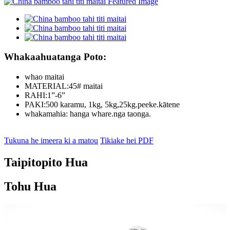
Whakaahuatanga Poto:
whao maitai
MATERIAL:45# maitai
RAHI:1”-6”
PAKI:500 karamu, 1kg, 5kg,25kg.peeke.kātene
whakamahia: hanga whare.nga taonga.
Tukuna he imeera ki a matou
Tikiake hei PDF
Taipitopito Hua
Tohu Hua