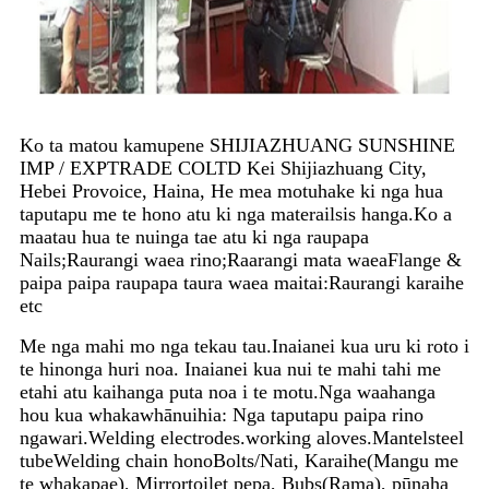
Ko ta matou kamupene SHIJIAZHUANG SUNSHINE
IMP / EXPTRADE COLTD Kei Shijiazhuang City,
Hebei Provoice, Haina, He mea motuhake ki nga hua
taputapu me te hono atu ki nga materailsis hanga.
Ko a
maatau hua te nuinga tae atu ki nga raupapa
Nails;Raurangi waea rino;Raarangi mata waeaFlange &
paipa paipa raupapa taura waea maitai:Raurangi karaihe
etc
Me nga mahi mo nga tekau tau.Inaianei kua uru ki roto i
te hinonga huri noa. Inaianei kua nui te mahi tahi me
etahi atu kaihanga puta noa i te motu.
Nga waahanga
hou kua whakawhānuihia: Nga taputapu paipa rino
ngawari.Welding electrodes.working aloves.Mantelsteel
tubeWelding chain honoBolts/Nati, Karaihe(Mangu me
te whakapae), Mirrortoilet pepa, Bubs(Rama), pūnaha