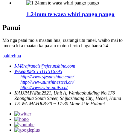
1.24mm te waea whiri pango pango
Panui
Mo nga patai mo a maatau hua, raarangi utu ranei, waiho mai to
imeera ki a maatau ka pa atu matou i roto i nga haora 24.
pakirehua
Ī-Mēra
francis@sjzsunshine.com
WAea
0086-13111516795
http://www.sjzsunshine.com/
http://www.sunshinesteel.cn/
http://www.wire-nails.cn/
KAUPAPA
Rm2521, Unit A, Wanhaobuilding No.176
Zhonghua South Street, Shijiazhuang City, Hebei, Haina
TE WA MAHI
08:30 ~ 17:30 Mane ki te Hatarei