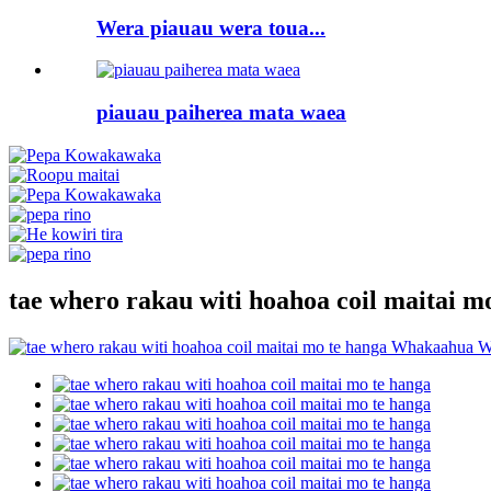
Wera piauau wera toua...
piauau paiherea mata waea
tae whero rakau witi hoahoa coil maitai m