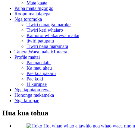
Mata kaata
Paipa maitai/ngongo
Roopu maitai/pepa
Nga toromoka
Tiwiri papanga maroke
Tiwiri keri whaiaro
Kaihoroi whakarewa maitai
tīwiri patupatu
Tiwiri papa maramara
Tauera Waea maitai/Taraera
Profile maitai
Pae papatahi
Ka mau ahau
Pae kua pakaru
Pae koki
H kurupae
Nga taputapu rewa
Hononga mekameka
Nga kurupae
Hua kua tohua