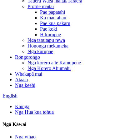
Tauera Waea maitai/Taraera
Profile maitai
Pae papatahi
Ka mau ahau
Pae kua pakaru
Pae koki
H kurupae
Nga taputapu rewa
Hononga mekameka
Nga kurupae
Rongorongo
Nga korero a te Kamupene
Nga Korero Ahumahi
Whakapā mai
Ataata
Nga keehi
English
Kainga
Nga Hua kua tohua
Ngā Kāwai
Nga whao