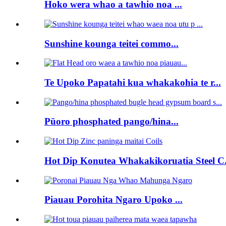
Hoko wera whao a tawhio noa ...
Sunshine kounga teitei commo...
Te Upoko Papatahi kua whakakohia te r...
Pūoro phosphated pango/hina...
Hot Dip Konutea Whakakikoruatia Steel C.
Piauau Porohita Ngaro Upoko ...