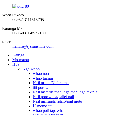
Waea Pukoro
0086-13111516795
Karanga Mai
0086-0311-85271560
ī-mēra
francis@sjzsunshine.com
Kainga
Mo matou
Hua
Nga whao
whao noa
whao tuanui
Nail maitai/Nail raima
titi porowhita
Nail matarua/mahunga mahunga takirua
Nail porowhita/pallet nail
Nail mahunga ngaro/nail mutu
U momo titi
whao poti tapawha