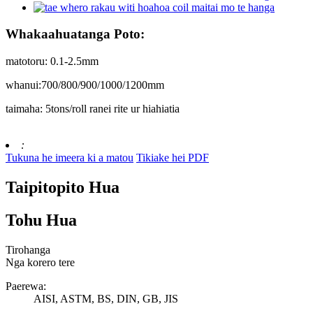
Whakaahuatanga Poto:
matotoru: 0.1-2.5mm
whanui:700/800/900/1000/1200mm
taimaha: 5tons/roll ranei rite ur hiahiatia
:
Tukuna he imeera ki a matou
Tikiake hei PDF
Taipitopito Hua
Tohu Hua
Tirohanga
Nga korero tere
Paerewa:
AISI, ASTM, BS, DIN, GB, JIS