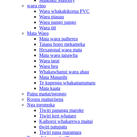
Maikuku Masonry
waea rino
Waea whakakikorua PVC
Waea piauau
Waea pango pango
Waea titi
Mata Waea
Mata waea paiherea
Taiapa hono mekameka
Hexagonal waea mata
Mata waea tapawha
Waea tarai
Waea heu
Whakawhanui waea ahau
Mata Matapihi
Te kupenga whakamarumaru
Mata kaata
Paipa maitai/ngongo
Roopu maitai/pepa
Nga toromoka
Tiwiri papanga maroke
Tiwiri keri whaiaro
Kaihoroi whakarewa maitai
tīwiri patupatu
Tiwiri papa maramara