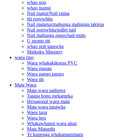
whao noa
whao tuanui
Nail maitai/Nail raima
titi porowhita
Nail matarua/mahunga mahunga takirua
Nail porowhita/pallet nail
Nail mahunga ngaro/nail mutu
U momo titi
whao poti tapawha
Maikuku Masonry
waea rino
Waea whakakikorua PVC
Waea piauau
Waea pango pango
Waea titi
Mata Waea
Mata waea paiherea
Taiapa hono mekameka
Hexagonal waea mata
Mata waea tapawha
Waea tarai
Waea heu
Whakawhanui waea ahau
Mata Matapihi
Te kupenga whakamarumaru